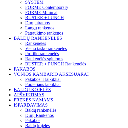
SYSTEM
FORME Contemporary
FORME Minimal
BUSTER + PUNCH
Durų atramos
Langų rankenos
Patraukimo rankenos
BALDŲ RANKENĖLĖS
Rankenėlės
Vieno taško rankenėlės
Profilio rankenėlės
Rankenėlės spintoms
BUSTER + PUNCH Rankenėlės
PAKABOS
VONIOS KAMBARIO AKSESUARAI
Pakabos ir laikikliai
Popieriaus laikikliai
BALDŲ KOJELĖS
APŠVIETIMAS
PREKĖS NAMAMS
IŠPARDAVIMAS
Baldų rankenėlės
Durų Rankenos
Pakabos
Baldų kojelės