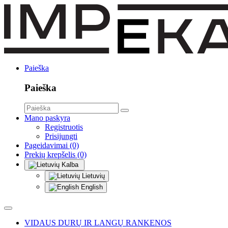
Paieška
Paieška
Mano paskyra
Registruotis
Prisijungti
Pageidavimai (0)
Prekių krepšelis (0)
Kalba
Lietuvių
English
VIDAUS DURŲ IR LANGŲ RANKENOS