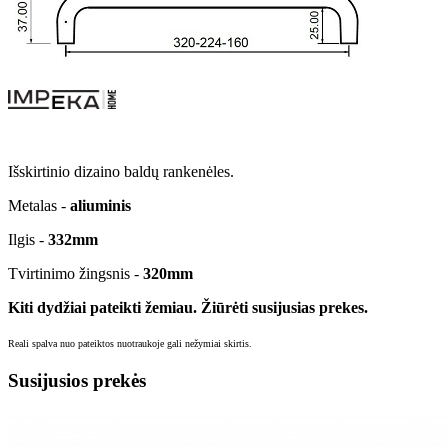
Išskirtinio dizaino baldų rankenėles.
Metalas -
aliuminis
Ilgis -
332
mm
Tvirtinimo žingsnis -
320
mm
Kiti dydžiai pateikti žemiau. Žiūrėti susijusias prekes.
Reali spalva nuo pateiktos nuotraukoje gali nežymiai skirtis.
Susijusios prekės