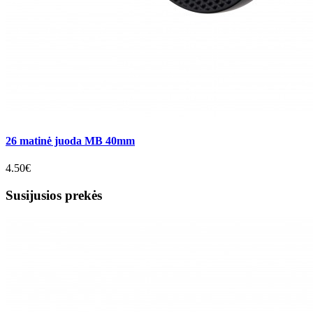
26 matinė juoda MB 40mm
4.50€
Susijusios prekės