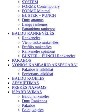
SYSTEM
FORME Contemporary
FORME Minimal
BUSTER + PUNCH
Durų atramos
Langų rankenos
Patraukimo rankenos
BALDŲ RANKENĖLĖS
Rankenėlės
Vieno taško rankenėlės
Profilio rankenėlės
Rankenėlės spintoms
BUSTER + PUNCH Rankenėlės
PAKABOS
VONIOS KAMBARIO AKSESUARAI
Pakabos ir laikikliai
Popieriaus laikikliai
BALDŲ KOJELĖS
APŠVIETIMAS
PREKĖS NAMAMS
IŠPARDAVIMAS
Baldų rankenėlės
Durų Rankenos
Pakabos
Baldų kojelės