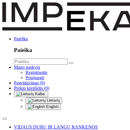
Paieška
Paieška
Mano paskyra
Registruotis
Prisijungti
Pageidavimai (0)
Prekių krepšelis (0)
Kalba
Lietuvių
English
VIDAUS DURŲ IR LANGŲ RANKENOS