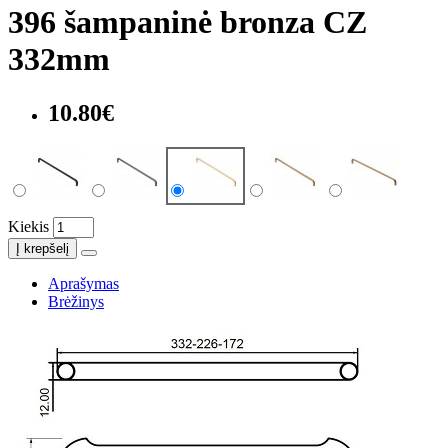
396 šampaninė bronza CZ
332mm
10.80€
Kiekis
Į krepšelį
Aprašymas
Brėžinys