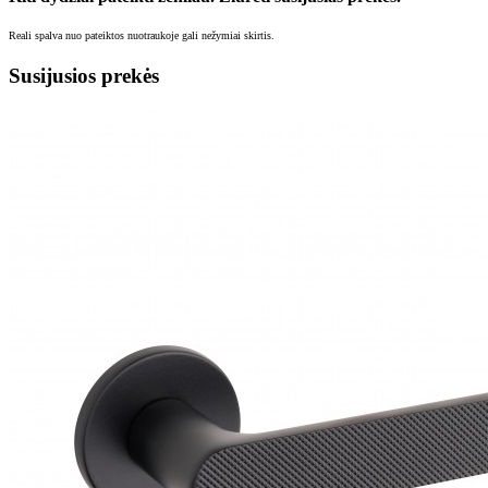
Reali spalva nuo pateiktos nuotraukoje gali nežymiai skirtis.
Susijusios prekės