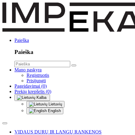
Paieška
Paieška
Mano paskyra
Registruotis
Prisijungti
Pageidavimai (0)
Prekių krepšelis (0)
Kalba
Lietuvių
English
VIDAUS DURŲ IR LANGŲ RANKENOS