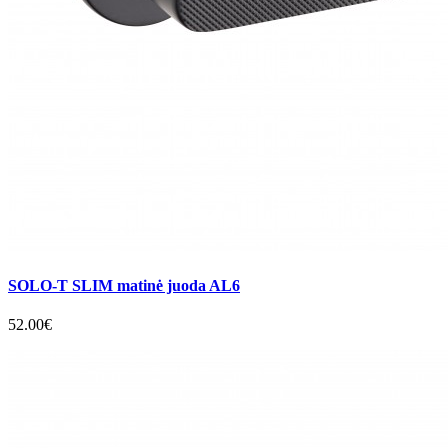
SOLO-T SLIM matinė juoda AL6
52.00€