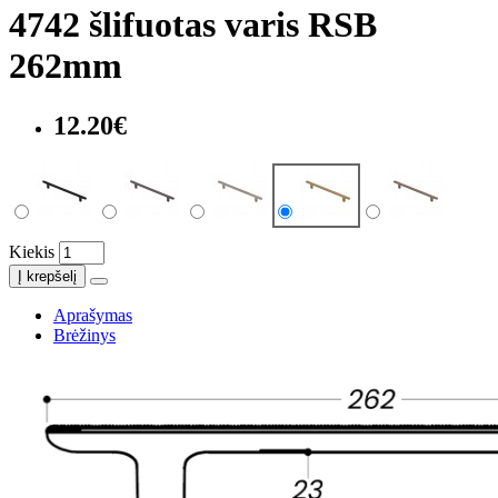
4742 šlifuotas varis RSB
262mm
12.20€
Kiekis
Į krepšelį
Aprašymas
Brėžinys