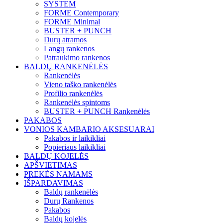
SYSTEM
FORME Contemporary
FORME Minimal
BUSTER + PUNCH
Durų atramos
Langų rankenos
Patraukimo rankenos
BALDŲ RANKENĖLĖS
Rankenėlės
Vieno taško rankenėlės
Profilio rankenėlės
Rankenėlės spintoms
BUSTER + PUNCH Rankenėlės
PAKABOS
VONIOS KAMBARIO AKSESUARAI
Pakabos ir laikikliai
Popieriaus laikikliai
BALDŲ KOJELĖS
APŠVIETIMAS
PREKĖS NAMAMS
IŠPARDAVIMAS
Baldų rankenėlės
Durų Rankenos
Pakabos
Baldų kojelės