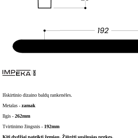
Išskirtinio dizaino baldų rankenėles.
Metalas -
zamak
Ilgis -
262
mm
Tvirtinimo žingsnis -
192
mm
Kiti dydžiai pateikti žemiau. Žiūrėti susijusias prekes.